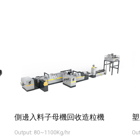
側邊入料子母機回收造粒機
塑
Output: 80~1100Kg/hr
Ou