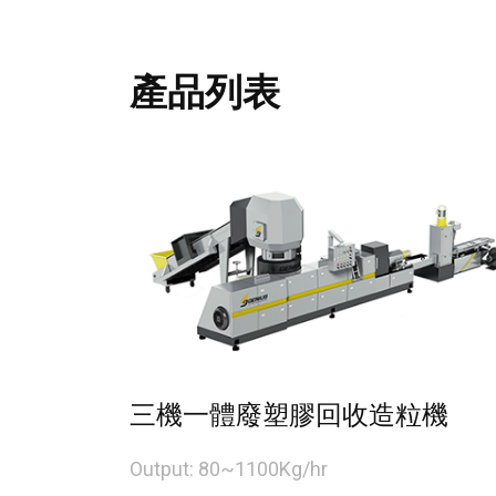
產品列表
三機一體廢塑膠回收造粒機
Output: 80~1100Kg/hr