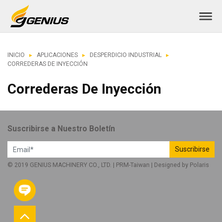
INICIO
APLICACIONES
DESPERDICIO INDUSTRIAL
CORREDERAS DE INYECCIÓN
Correderas De Inyección
Suscribirse a Nuestro Boletín
Suscribirse
© 2019 GENIUS MACHINERY CO., LTD. |
PRM-Taiwan
| Designed by
Polaris