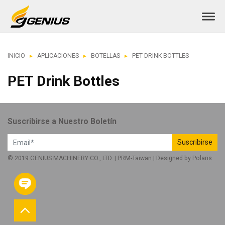
INICIO
APLICACIONES
BOTELLAS
PET DRINK BOTTLES
PET Drink Bottles
Suscribirse a Nuestro Boletín
Suscribirse
© 2019 GENIUS MACHINERY CO., LTD. |
PRM-Taiwan
| Designed by
Polaris