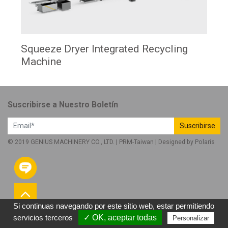
Squeeze Dryer Integrated Recycling
Machine
Suscribirse a Nuestro Boletín
Suscribirse
© 2019 GENIUS MACHINERY CO., LTD. |
PRM-Taiwan
| Designed by
Polaris
Si continuas navegando por este sitio web, estar permitiendo
servicios terceros
✓ OK, aceptar todas
Personalizar