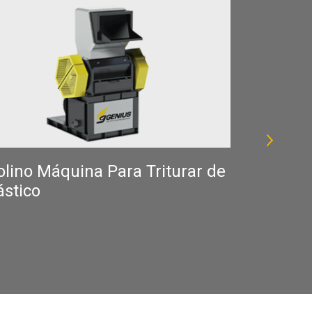
lino Máquina Para Triturar de
exprimid
ástico
Secadora