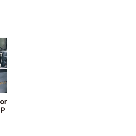
or
PP