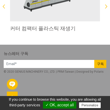
커터 컴팩터 플라스틱 재생기
2
뉴스레터 구독
구독
© 2020 GENIUS MACHINERY CO., LTD. |
PRM-Taiwan
| Designed by
Polaris
If you continue to browse this website, you are allowing all
third-party services
✓ OK, accept all
Personalize