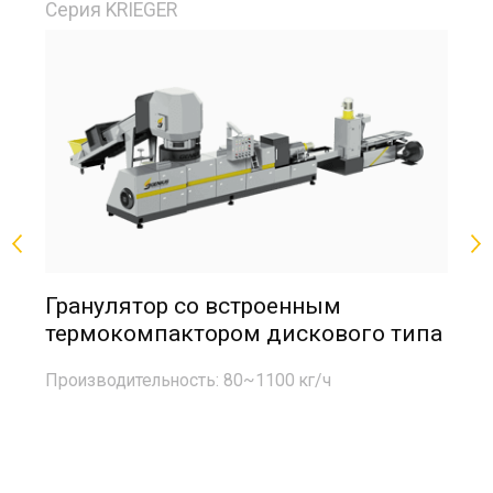
Серия KRIEGER
Се
Гранулятор со встроенным
Г
термокомпактором дискового типа
п
п
Производительность: 80~1100 кг/ч
Пр