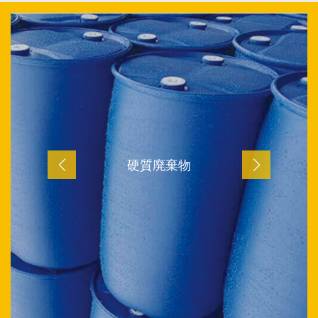
硬質廃棄物