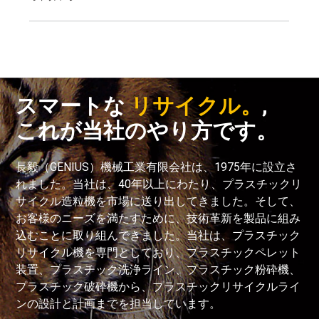
スマートな
リサイクル。
,
これが当社のやり方です。
長毅（GENIUS）機械工業有限会社は、1975年に設立さ
れました。当社は、40年以上にわたり、プラスチックリ
サイクル造粒機を市場に送り出してきました。そして、
お客様のニーズを満たすために、技術革新を製品に組み
込むことに取り組んできました。当社は、プラスチック
リサイクル機を専門としており、プラスチックペレット
装置、プラスチック洗浄ライン、プラスチック粉砕機、
プラスチック破砕機から、プラスチックリサイクルライ
ンの設計と計画までを担当しています。