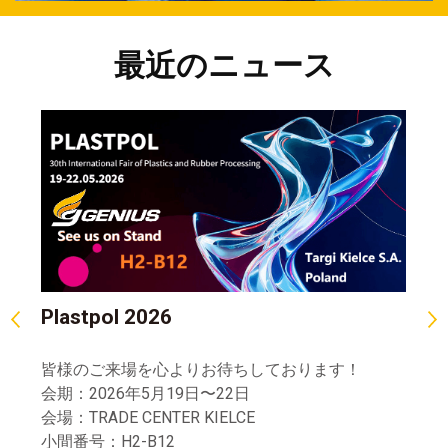
最近のニュース
Plastpol 2026
P
皆様のご来場を心よりお待ちしております！
ぜ
会期：2026年5月19日〜22日
日
会場：TRADE CENTER KIELCE
場
小間番号：H2-B12
ブ