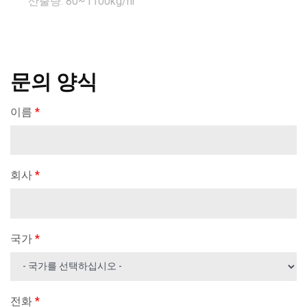
산출량: 80~1100kg/hr
산출
문의 양식
이름
*
회사
*
국가
*
전화
*