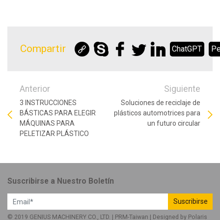
Compartir
ChatGPT
Pe
Anterior
Siguiente
3 INSTRUCCIONES
Soluciones de reciclaje de
BÁSTICAS PARA ELEGIR
plásticos automotrices para
MÁQUINAS PARA
un futuro circular
PELETIZAR PLÁSTICO
Suscribirse a Nuestro Boletín
Suscribirse
© 2019 GENIUS MACHINERY CO., LTD. |
PRM-Taiwan
| Designed by
Polaris